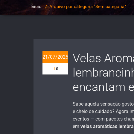
Início
/
Arquivo por categoria "Sem categoria"
Velas Arom
21/07/2025
lembrancinh
0
encantam e
Sabe aquela sensação gosto
e cheio de cuidado? Agora i
eventos — com pacotes char
em
velas aromáticas lembr