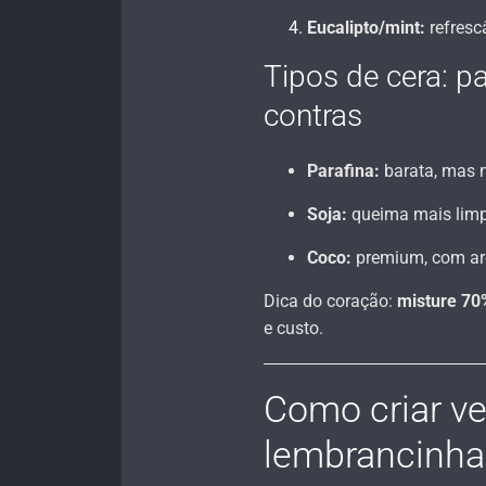
Eucalipto/mint:
refresc
Tipos de cera: pa
contras
Parafina:
barata, mas 
Soja:
queima mais limp
Coco:
premium, com aro
Dica do coração:
misture 70
e custo.
Como criar ve
lembrancinha